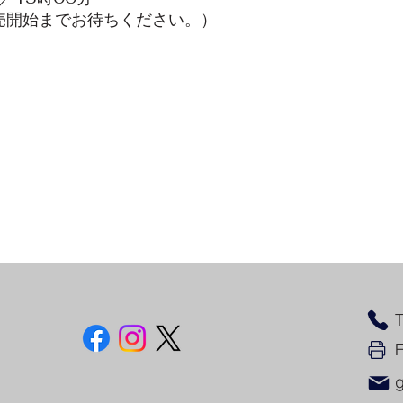
売開始までお待ちください。）
T
F