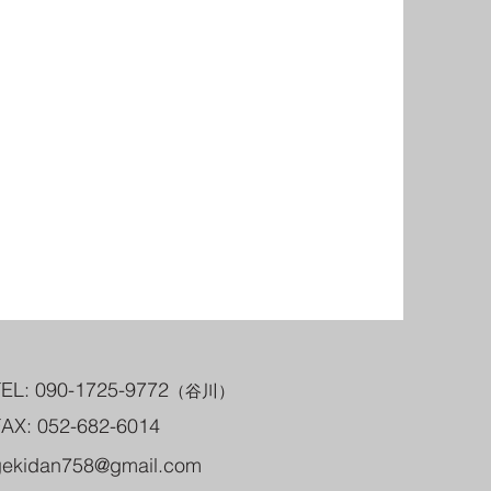
EL: 090-1725-9772
（谷川）
AX: 052-682-6014
gekidan758@gmail.com