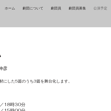
ホーム
劇団について
劇団員
劇団員募集
公演予定
い
伸彦
材にした5篇のうち3篇を舞台化します。
／18時30分
／15時00分